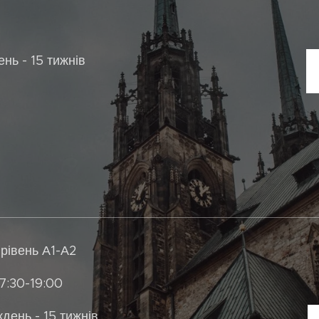
нь - 15 тижнів
 рівень А1-А2
17:30-19:00
день - 15 тижнів