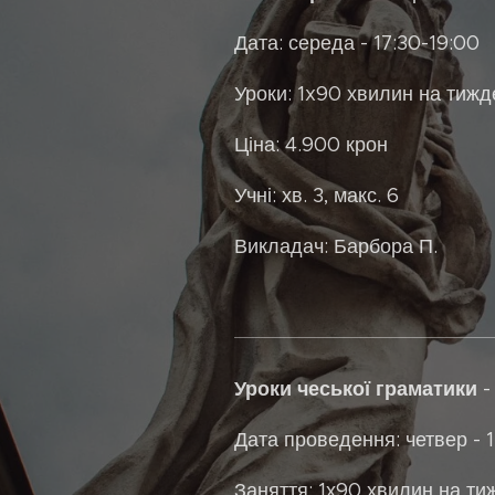
Дата: середа - 17:30-19:00
Уроки: 1x90 хвилин на тижде
Ціна: 4.900 крон
Учні: хв. 3, макс. 6
Викладач: Барбора П.
Уроки чеської граматики
-
Дата проведення: четвер - 
Заняття: 1х90 хвилин на тиж