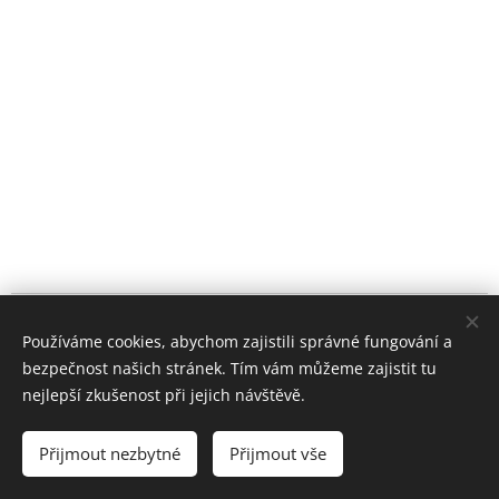
© 2019 Elite educate s.r.o., Malinovského náměstí 4, Brno, 602
Používáme cookies, abychom zajistili správné fungování a
00
bezpečnost našich stránek. Tím vám můžeme zajistit tu
Souhlas se zpracováním osobních údajů.
Cookies
nejlepší zkušenost při jejich návštěvě.
Jazyky
Přijmout nezbytné
Přijmout vše
Čeština
English